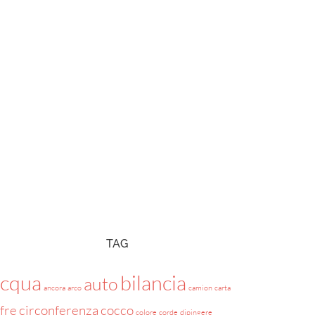
TAG
acqua
bilancia
auto
ancora
arco
camion
carta
ifre
circonferenza
cocco
colore
corde
dipingere