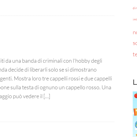
di
im
n
s
t
iti da una banda di criminali con l’hobby degli
nda decide di liberarli solo se si dimostrano
genti. Mostra loro tre cappelli rossi e due cappelli
L
 pone sulla testa di ognuno un cappello rosso. Una
aggio può vedere il […]