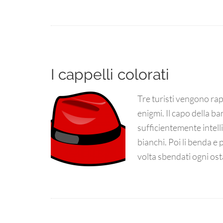
I cappelli colorati
Tre turisti vengono rap
enigmi. Il capo della ba
sufficientemente intelli
bianchi. Poi li benda e
volta sbendati ogni ost