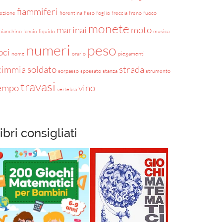
fiammiferi
rezione
fiorentina
fisso
foglio
freccia
freno
fuoco
monete
marinai
moto
bianchino
lancio
liquido
musica
numeri
peso
oci
nome
orario
piegamenti
cimmia
soldato
strada
sorpasso
spossato
stanza
strumento
travasi
empo
vino
vertebra
ibri consigliati