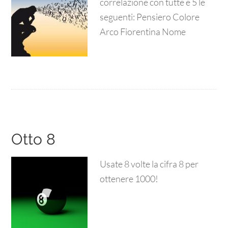
correlazione con tutte e 5 le
seguenti: Pensiero Colore
Arco Fiorentina Nome
Otto 8
Usate 8 volte la cifra 8 per
ottenere 1000!