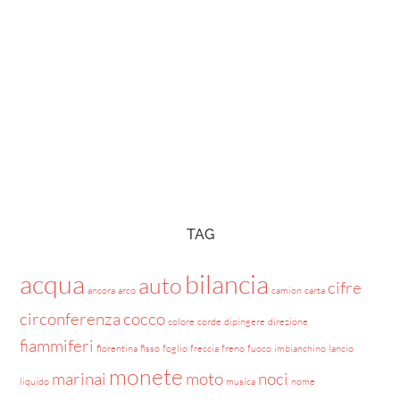
TAG
acqua
bilancia
auto
cifre
ancora
arco
camion
carta
circonferenza
cocco
colore
corde
dipingere
direzione
fiammiferi
fiorentina
fisso
foglio
freccia
freno
fuoco
imbianchino
lancio
monete
marinai
moto
noci
liquido
musica
nome