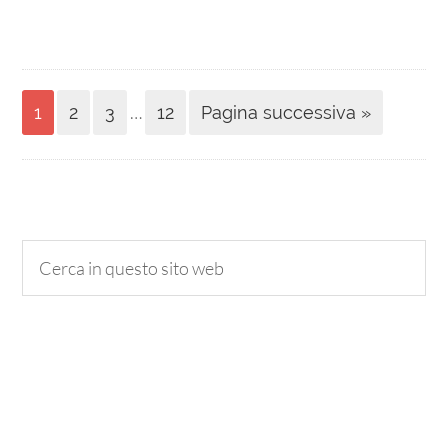
…
1
2
3
12
Pagina successiva »