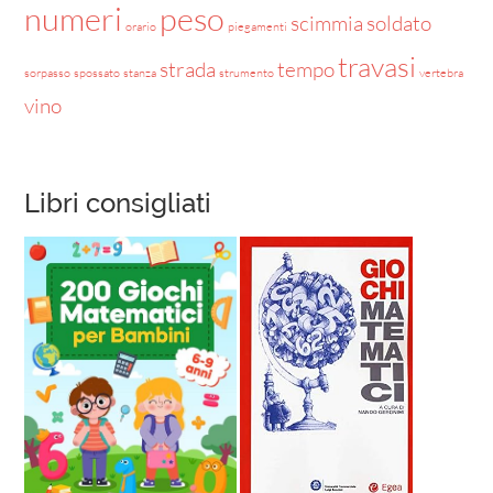
numeri
peso
scimmia
soldato
orario
piegamenti
travasi
strada
tempo
sorpasso
spossato
stanza
strumento
vertebra
vino
Libri consigliati