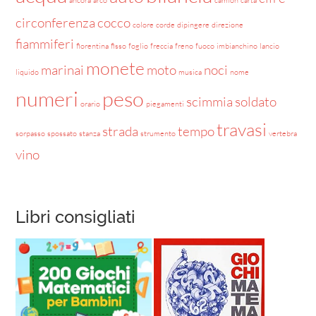
circonferenza
cocco
colore
corde
dipingere
direzione
fiammiferi
fiorentina
fisso
foglio
freccia
freno
fuoco
imbianchino
lancio
monete
marinai
moto
noci
liquido
musica
nome
numeri
peso
scimmia
soldato
orario
piegamenti
travasi
strada
tempo
sorpasso
spossato
stanza
strumento
vertebra
vino
Libri consigliati