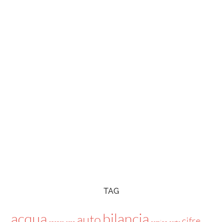
TAG
acqua
bilancia
auto
cifre
ancora
arco
camion
carta