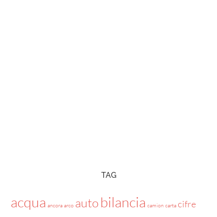
TAG
acqua
bilancia
auto
cifre
ancora
arco
camion
carta