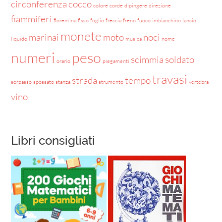
circonferenza
cocco
colore
corde
dipingere
direzione
fiammiferi
fiorentina
fisso
foglio
freccia
freno
fuoco
imbianchino
lancio
monete
marinai
moto
noci
liquido
musica
nome
numeri
peso
scimmia
soldato
orario
piegamenti
travasi
strada
tempo
sorpasso
spossato
stanza
strumento
vertebra
vino
Libri consigliati