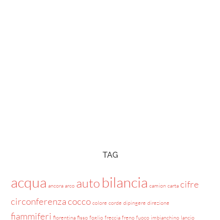
TAG
acqua
bilancia
auto
cifre
ancora
arco
camion
carta
circonferenza
cocco
colore
corde
dipingere
direzione
fiammiferi
fiorentina
fisso
foglio
freccia
freno
fuoco
imbianchino
lancio