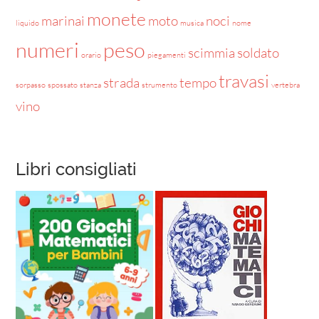
monete
marinai
moto
noci
liquido
musica
nome
numeri
peso
scimmia
soldato
orario
piegamenti
travasi
strada
tempo
sorpasso
spossato
stanza
strumento
vertebra
vino
Libri consigliati