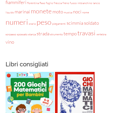
fiammiferi
fiorentina
fisso
foglio
freccia
freno
fuoco
imbianchino
lancio
monete
marinai
moto
noci
liquido
musica
nome
numeri
peso
scimmia
soldato
orario
piegamenti
travasi
strada
tempo
sorpasso
spossato
stanza
strumento
vertebra
vino
Libri consigliati