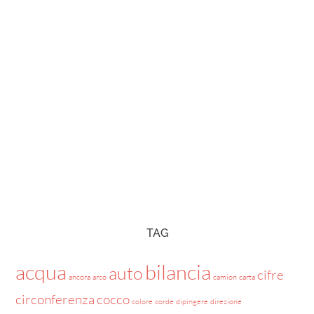
TAG
acqua
bilancia
auto
cifre
ancora
arco
camion
carta
circonferenza
cocco
colore
corde
dipingere
direzione