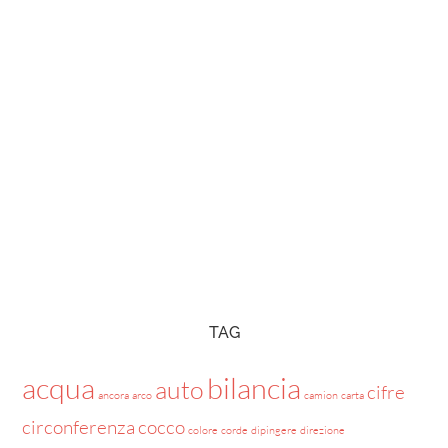
TAG
acqua
bilancia
auto
cifre
ancora
arco
camion
carta
circonferenza
cocco
colore
corde
dipingere
direzione