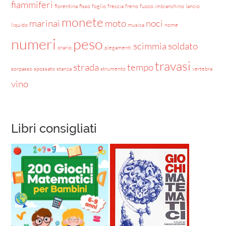
fiammiferi
fiorentina
fisso
foglio
freccia
freno
fuoco
imbianchino
lancio
monete
marinai
moto
noci
liquido
musica
nome
numeri
peso
scimmia
soldato
orario
piegamenti
travasi
strada
tempo
sorpasso
spossato
stanza
strumento
vertebra
vino
Libri consigliati