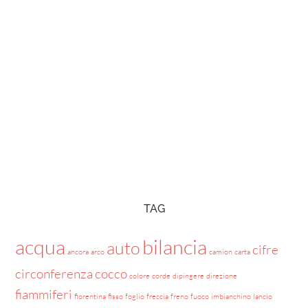
TAG
acqua
bilancia
auto
cifre
ancora
arco
camion
carta
circonferenza
cocco
colore
corde
dipingere
direzione
fiammiferi
fiorentina
fisso
foglio
freccia
freno
fuoco
imbianchino
lancio