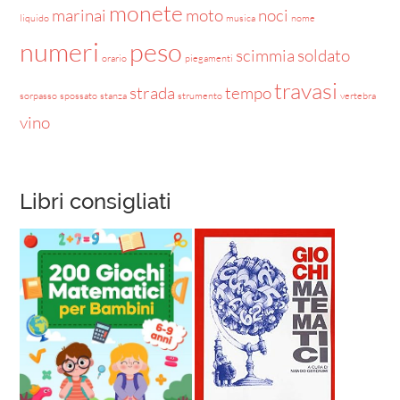
monete
marinai
moto
noci
liquido
musica
nome
numeri
peso
scimmia
soldato
orario
piegamenti
travasi
strada
tempo
sorpasso
spossato
stanza
strumento
vertebra
vino
Libri consigliati