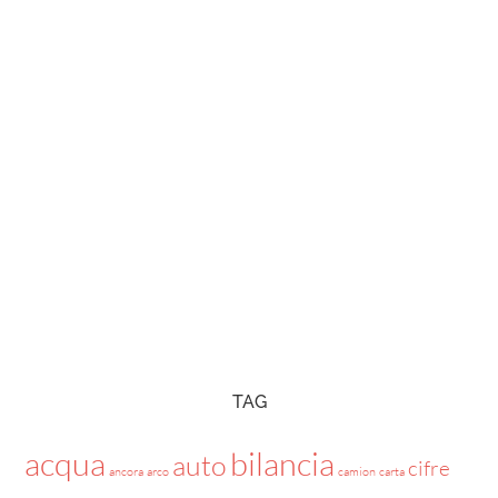
TAG
acqua
bilancia
auto
cifre
ancora
arco
camion
carta