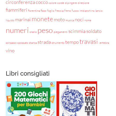
circonferenza
cocco
colore
corde
dipingere
direzione
fiammiferi
fiorentina
fisso
foglio
freccia
freno
fuoco
imbianchino
lancio
monete
marinai
moto
noci
liquido
musica
nome
numeri
peso
scimmia
soldato
orario
piegamenti
travasi
strada
tempo
sorpasso
spossato
stanza
strumento
vertebra
vino
Libri consigliati