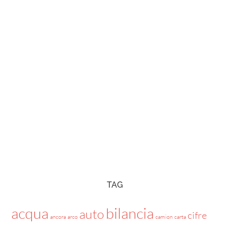
TAG
acqua
bilancia
auto
cifre
ancora
arco
camion
carta