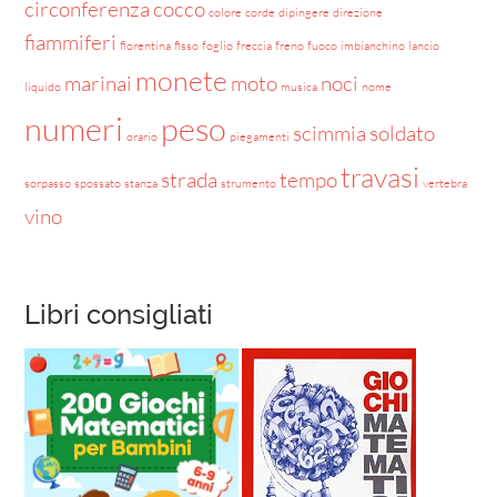
circonferenza
cocco
colore
corde
dipingere
direzione
fiammiferi
fiorentina
fisso
foglio
freccia
freno
fuoco
imbianchino
lancio
monete
marinai
moto
noci
liquido
musica
nome
numeri
peso
scimmia
soldato
orario
piegamenti
travasi
strada
tempo
sorpasso
spossato
stanza
strumento
vertebra
vino
Libri consigliati