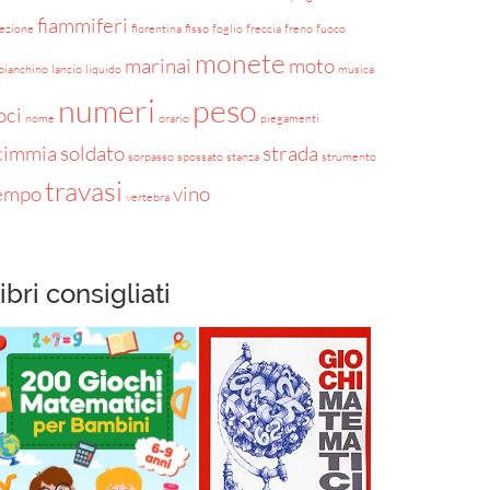
fiammiferi
rezione
fiorentina
fisso
foglio
freccia
freno
fuoco
monete
marinai
moto
bianchino
lancio
liquido
musica
numeri
peso
oci
nome
orario
piegamenti
cimmia
soldato
strada
sorpasso
spossato
stanza
strumento
travasi
empo
vino
vertebra
ibri consigliati