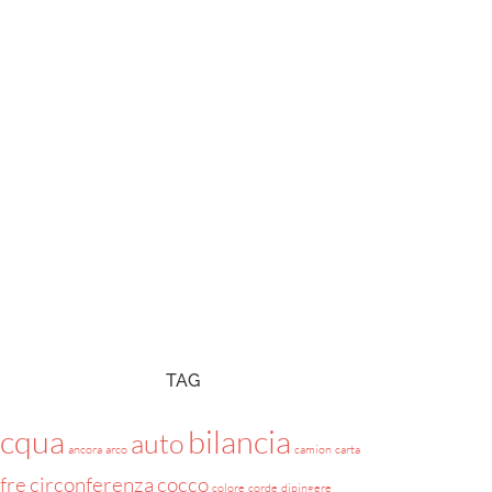
TAG
acqua
bilancia
auto
ancora
arco
camion
carta
ifre
circonferenza
cocco
colore
corde
dipingere