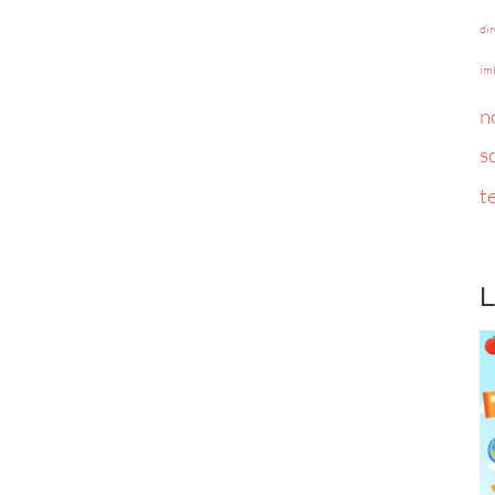
di
im
n
s
t
L