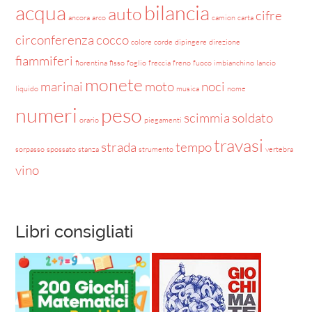
acqua
bilancia
auto
cifre
ancora
arco
camion
carta
circonferenza
cocco
colore
corde
dipingere
direzione
fiammiferi
fiorentina
fisso
foglio
freccia
freno
fuoco
imbianchino
lancio
monete
marinai
moto
noci
liquido
musica
nome
numeri
peso
scimmia
soldato
orario
piegamenti
travasi
strada
tempo
sorpasso
spossato
stanza
strumento
vertebra
vino
Libri consigliati