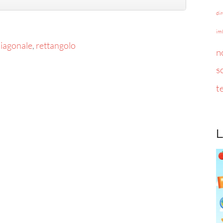
di
im
iagonale
,
rettangolo
n
s
t
L