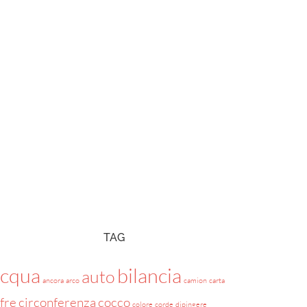
TAG
acqua
bilancia
auto
ancora
arco
camion
carta
ifre
circonferenza
cocco
colore
corde
dipingere