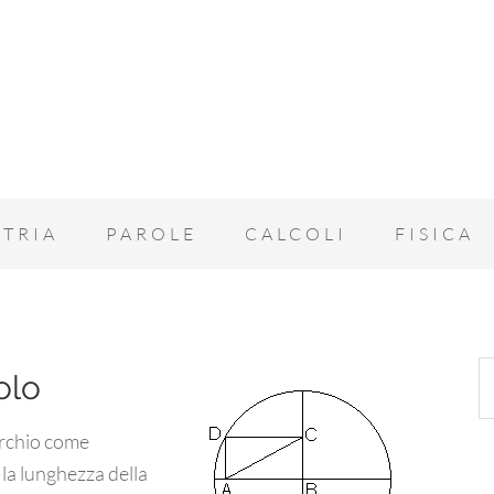
TRIA
PAROLE
CALCOLI
FISICA
olo
erchio come
la lunghezza della