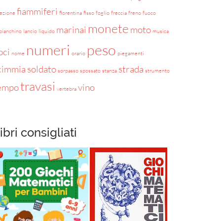
fiammiferi
rezione
fiorentina
fisso
foglio
freccia
freno
fuoco
monete
marinai
moto
bianchino
lancio
liquido
musica
numeri
peso
oci
nome
orario
piegamenti
cimmia
soldato
strada
sorpasso
spossato
stanza
strumento
travasi
empo
vino
vertebra
ibri consigliati