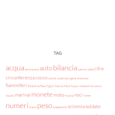
TAG
acqua
bilancia
auto
cifre
ancora
arco
camion
carta
circonferenza
cocco
colore
corde
dipingere
direzione
fiammiferi
fiorentina
fisso
foglio
freccia
freno
fuoco
imbianchino
lancio
monete
marinai
moto
noci
liquido
musica
nome
numeri
peso
scimmia
soldato
orario
piegamenti