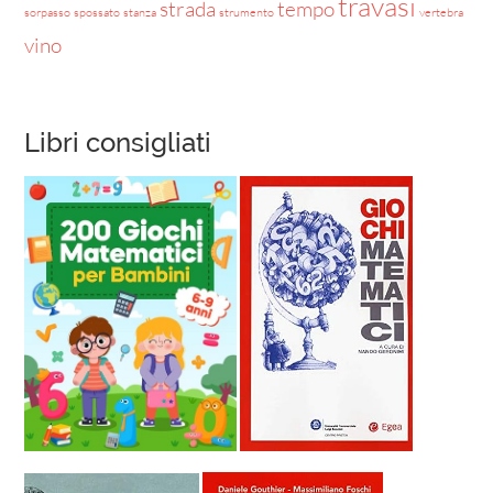
travasi
strada
tempo
sorpasso
spossato
stanza
strumento
vertebra
vino
Libri consigliati