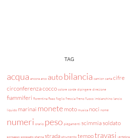
TAG
acqua
bilancia
auto
cifre
ancora
arco
camion
carta
circonferenza
cocco
colore
corde
dipingere
direzione
fiammiferi
fiorentina
fisso
foglio
freccia
freno
fuoco
imbianchino
lancio
monete
marinai
moto
noci
liquido
musica
nome
numeri
peso
scimmia
soldato
orario
piegamenti
travasi
strada
tempo
sorpasso
spossato
stanza
strumento
vertebra