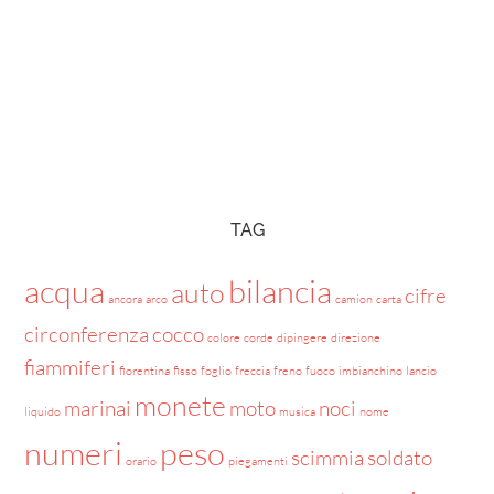
TAG
acqua
bilancia
auto
cifre
ancora
arco
camion
carta
circonferenza
cocco
colore
corde
dipingere
direzione
fiammiferi
fiorentina
fisso
foglio
freccia
freno
fuoco
imbianchino
lancio
monete
marinai
moto
noci
liquido
musica
nome
numeri
peso
scimmia
soldato
orario
piegamenti