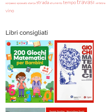
travasi
strada
tempo
sorpasso
spossato
stanza
strumento
vertebra
vino
Libri consigliati